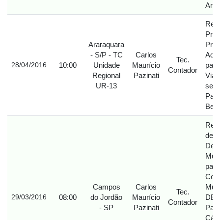
Anto
Reti
Pres
Araraquara
Pref
- S/P - TC
Carlos
Adél
Tec.
10:00
Unidade
Maurício
para
28/04/2016
Contador
Regional
Pazinati
Viag
UR-13
serv
Pazi
Bena
Requ
desp
Del
Muni
part
Cong
Campos
Carlos
Mun
Tec.
08:00
do Jordão
Maurício
DE 
29/03/2016
Contador
- SP
Pazinati
Pava
Cápr