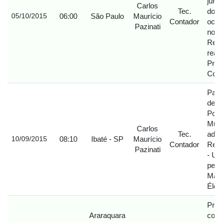
junt
Carlos
Tec.
do E
06:00
São Paulo
Maurício
05/10/2015
Contador
ocor
Pazinati
no C
Reb
real
Pres
Colo
Part
de D
Polí
Muni
Carlos
Tec.
admi
08:10
Ibaté - SP
Maurício
10/09/2015
Contador
Regi
Pazinati
- UR
pelo
Maur
Élci
Prot
Araraquara
con