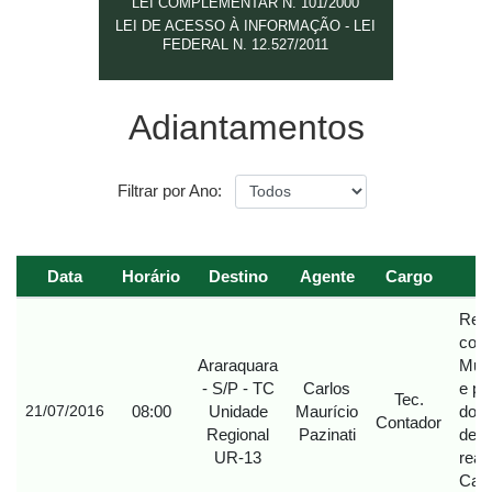
LEI COMPLEMENTAR N. 101/2000
LEI DE ACESSO À INFORMAÇÃO - LEI
FEDERAL N. 12.527/2011
Adiantamentos
Filtrar por Ano:
Data
Horário
Destino
Agente
Cargo
Reti
cont
Araraquara
Muni
- S/P - TC
Carlos
e pa
Tec.
08:00
Unidade
Maurício
do A
21/07/2016
Contador
Regional
Pazinati
de P
UR-13
real
Carl