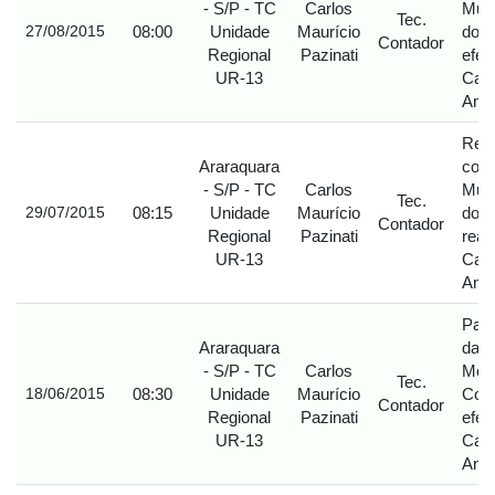
- S/P - TC
Carlos
Muni
Tec.
08:00
Unidade
Maurício
do a
27/08/2015
Contador
Regional
Pazinati
efet
UR-13
Carl
Anto
Reti
Araraquara
con
- S/P - TC
Carlos
Muni
Tec.
08:15
Unidade
Maurício
do a
29/07/2015
Contador
Regional
Pazinati
real
UR-13
Carl
Anto
Part
Araraquara
da 
- S/P - TC
Carlos
Modu
Tec.
08:30
Unidade
Maurício
Cont
18/06/2015
Contador
Regional
Pazinati
efet
UR-13
Carl
Anto