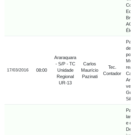
Colo
Edua
Braz
ACO
Élci
Part
de D
polí
Araraquara
Muni
- S/P - TC
Carlos
Tec.
real
08:00
Unidade
Maurício
17/03/2016
Contador
Carl
Regional
Pazinati
Anto
UR-13
vere
Gui
Silv
Part
lanç
e en
Des