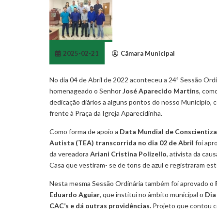
2025-02-21
Câmara Municipal
No dia 04 de Abril de 2022 aconteceu a 24ª Sessão Ordi
homenageado o Senhor
José Aparecido Martins
, com
dedicação diários a alguns pontos do nosso Município,
frente à Praça da Igreja Aparecidinha.
Como forma de apoio a
Data Mundial de Conscientiza
Autista (TEA) transcorrida no dia 02 de Abril
foi ap
da vereadora
Ariani Cristina Polizello
, ativista da ca
Casa que vestiram- se de tons de azul e registraram e
Nesta mesma Sessão Ordinária também foi aprovado o
Eduardo Aguiar
, que institui no âmbito municipal o
Dia
CAC’s e dá outras providências.
Projeto que contou c