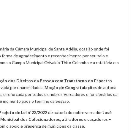
nária da Câmara Municipal de Santa Adélia, ocasião onde foi
o forma de agradecimento e reconhecimento por seu zelo e
 como o Campo Municipal Orivaldo Thito Colombo e a rotatória em
ção dos Direitos da Pessoa com Transtorno do Espectro
rovada por unanimidade a
Moção de Congratulações
de autoria
usa, e reforçada por todos os nobres Vereadores e funcionários da
ste momento após o término da Sessão.
Projeto de Lei nº22/2022
de autoria do nobre vereador
José
 Municipal dos Colecionadores, atiradores e caçadores –
om o apoio e presença de munícipes da classe.