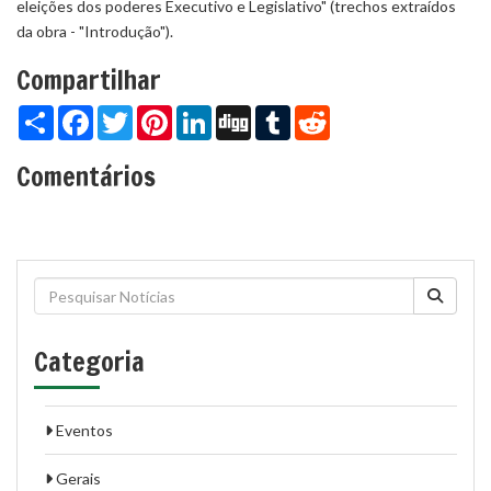
eleições dos poderes Executivo e Legislativo" (trechos extraídos
da obra - "Introdução").
Compartilhar
Share
Facebook
Twitter
Pinterest
LinkedIn
Digg
Tumblr
Reddit
Comentários
Categoria
Eventos
Gerais